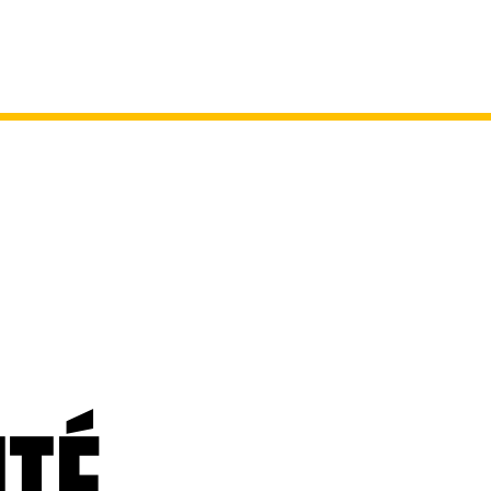
nce
TÉ,
TÉ,