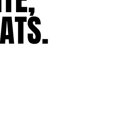
ATS.
ATS.