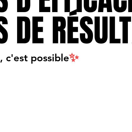
S DE RÉSULT
S DE RÉSULT
✨
 c'est possible
 c'est possible