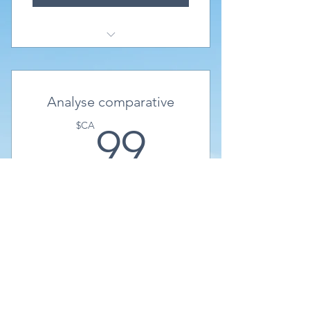
1 Visite de votre entreprise
1 Analyse des états financiers
Analyse comparative
3 Recommendations
99$CA
$CA
99
1 ROI du partnariat potentiel
avec kpibi
Rapport personalisé de votre industrie en
fonction de vos revenus
Acheter